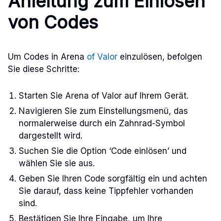
Anleitung zum Einlösen
von Codes
Um Codes in Arena
of Valor
einzulösen, befolgen
Sie diese Schritte:
Starten Sie Arena of Valor auf Ihrem Gerät.
Navigieren Sie zum Einstellungsmenü, das
normalerweise durch ein Zahnrad-Symbol
dargestellt wird.
Suchen Sie die Option ‘Code einlösen’ und
wählen Sie sie aus.
Geben Sie Ihren Code sorgfältig ein und achten
Sie darauf, dass keine Tippfehler vorhanden
sind.
Bestätigen Sie Ihre Eingabe, um Ihre