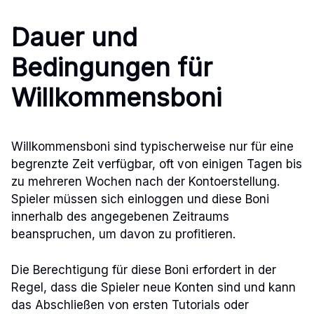
Dauer und
Bedingungen für
Willkommensboni
Willkommensboni sind typischerweise nur für eine
begrenzte Zeit verfügbar, oft von einigen Tagen bis
zu mehreren Wochen nach der Kontoerstellung.
Spieler müssen sich einloggen und diese Boni
innerhalb des angegebenen Zeitraums
beanspruchen, um davon zu profitieren.
Die Berechtigung für diese Boni erfordert in der
Regel, dass die Spieler neue Konten sind und kann
das Abschließen von ersten Tutorials oder