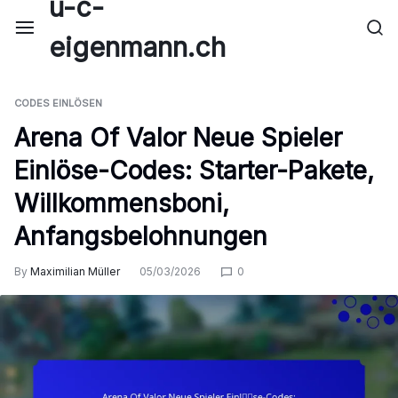
u-c-
Skip
to
eigenmann.ch
content
CODES EINLÖSEN
Arena Of Valor Neue Spieler
Einlöse-Codes: Starter-Pakete,
Willkommensboni,
Anfangsbelohnungen
By
Maximilian Müller
05/03/2026
0