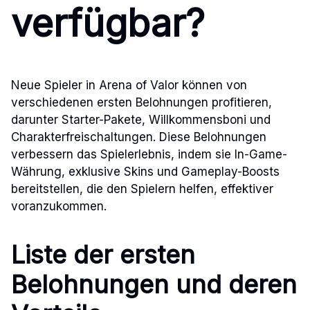
verfügbar?
Neue Spieler in Arena of Valor können von
verschiedenen ersten Belohnungen profitieren,
darunter Starter-Pakete, Willkommensboni und
Charakterfreischaltungen. Diese Belohnungen
verbessern das Spielerlebnis, indem sie In-Game-
Währung, exklusive Skins und Gameplay-Boosts
bereitstellen, die den Spielern helfen, effektiver
voranzukommen.
Liste der ersten
Belohnungen und deren