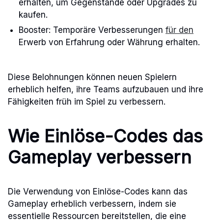
erhalten, um Gegenstände oder Upgrades zu
kaufen.
Booster: Temporäre Verbesserungen
für den
Erwerb von Erfahrung oder Währung erhalten.
Diese Belohnungen können neuen Spielern
erheblich helfen, ihre Teams aufzubauen und ihre
Fähigkeiten früh im Spiel zu verbessern.
Wie Einlöse-Codes das
Gameplay verbessern
Die Verwendung von Einlöse-Codes kann das
Gameplay erheblich verbessern, indem sie
essentielle Ressourcen bereitstellen, die eine