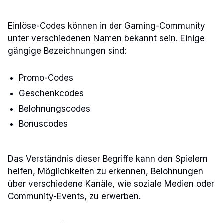
Einlöse-Codes können in der Gaming-Community
unter verschiedenen Namen bekannt sein. Einige
gängige Bezeichnungen sind:
Promo-Codes
Geschenkcodes
Belohnungscodes
Bonuscodes
Das Verständnis dieser Begriffe kann den Spielern
helfen, Möglichkeiten zu erkennen, Belohnungen
über verschiedene Kanäle, wie soziale Medien oder
Community-Events, zu erwerben.