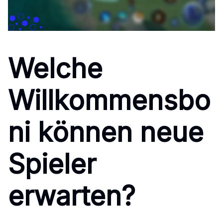
Welche
Willkommensbo
ni können neue
Spieler
erwarten?