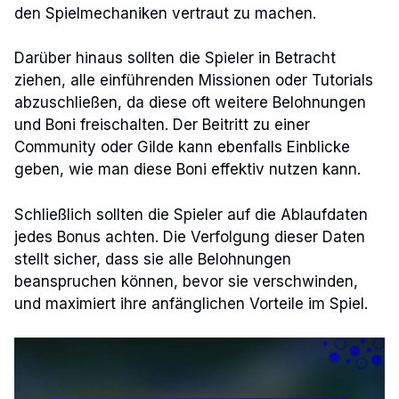
den Spielmechaniken vertraut zu machen.
Darüber hinaus sollten die Spieler in Betracht
ziehen, alle einführenden Missionen oder Tutorials
abzuschließen, da diese oft weitere Belohnungen
und Boni freischalten. Der Beitritt zu einer
Community oder Gilde kann ebenfalls Einblicke
geben, wie man diese Boni effektiv nutzen kann.
Schließlich sollten die Spieler auf die Ablaufdaten
jedes Bonus achten. Die Verfolgung dieser Daten
stellt sicher, dass sie alle Belohnungen
beanspruchen können, bevor sie verschwinden,
und maximiert ihre anfänglichen Vorteile im Spiel.