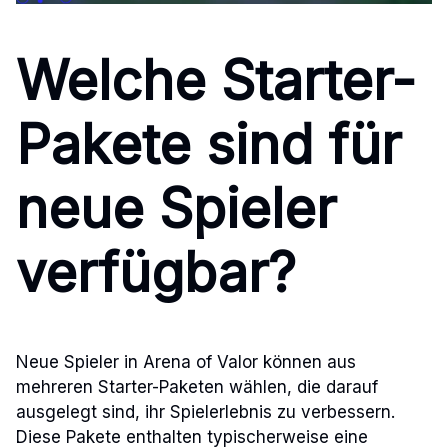
Welche Starter-
Pakete sind für
neue Spieler
verfügbar?
Neue Spieler in Arena of Valor können aus
mehreren Starter-Paketen wählen, die darauf
ausgelegt sind, ihr Spielerlebnis zu verbessern.
Diese Pakete enthalten typischerweise eine