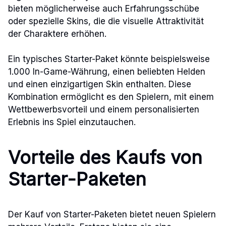
bieten möglicherweise auch Erfahrungsschübe
oder spezielle Skins, die die visuelle Attraktivität
der Charaktere erhöhen.
Ein typisches Starter-Paket könnte beispielsweise
1.000 In-Game-Währung, einen beliebten Helden
und einen einzigartigen Skin enthalten. Diese
Kombination ermöglicht es den Spielern, mit einem
Wettbewerbsvorteil und einem personalisierten
Erlebnis ins Spiel einzutauchen.
Vorteile des Kaufs von
Starter-Paketen
Der Kauf von Starter-Paketen bietet neuen Spielern