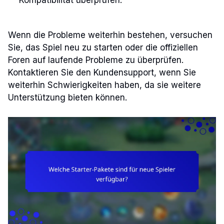
Wenn die Probleme weiterhin bestehen, versuchen
Sie, das Spiel neu zu starten oder die offiziellen
Foren auf laufende Probleme zu überprüfen.
Kontaktieren Sie den Kundensupport, wenn Sie
weiterhin Schwierigkeiten haben, da sie weitere
Unterstützung bieten können.