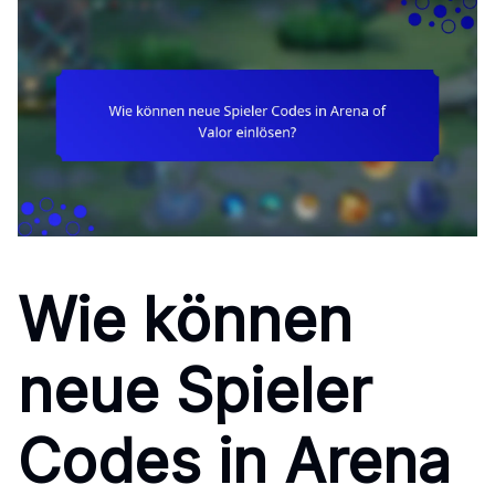
Wie können
neue Spieler
Codes in Arena