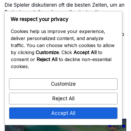
Die Spieler diskutieren oft die besten Zeiten, um an
Ereignissen teilzunehmen, die einzigartige
We respect your privacy
Belohnungen bieten. Die Teilnahme an diesen
Ereignissen, wenn sie zuerst gestartet werden,
Cookies help us improve your experience,
kann einen Vorteil verschaffen, da der Wettbewerb
deliver personalized content, and analyze
möglicherweise geringer und die Belohnungen
traffic. You can choose which cookies to allow
zugänglicher sind.
by clicking
Customize
. Click
Accept All
to
consent or
Reject All
to decline non-essential
Darüber hinaus kann das Teilen persönlicher
cookies.
Erfahrungen bezüglich des Abschlusses von
Herausforderungen ein unterstützendes Umfeld
Customize
fördern. Viele Spieler finden es wertvoll, ihre
Strategien zu diskutieren und von anderen zu
Reject All
lernen, was zu einer verbesserten Leistung und
einem lohnenderen Spielerlebnis führen kann.
Accept All